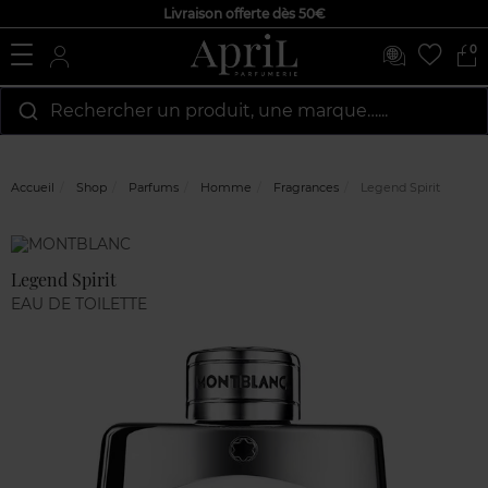
Livraison offerte dès 50€
0
Rechercher un produit, une marque…...
Accueil
Shop
Parfums
Homme
Fragrances
Legend Spirit
Marque
Avis
clients
Legend Spirit
EAU DE TOILETTE