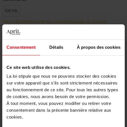
100 ML
Merci de sélectionner les caractéristiques du produit.
Ajouter
Consentement
Détails
À propos des cookies
Livraison gratuite à partir de 50€
Retour gratuit dans votre magasin
Ce site web utilise des cookies.
La loi stipule que nous ne pouvons stocker des cookies
sur votre appareil que s’ils sont strictement nécessaires
au fonctionnement de ce site. Pour tous les autres types
de cookies, nous avons besoin de votre permission.
Description
À tout moment, vous pouvez modifier ou retirer votre
consentement dans la présente bannière relative aux
cookies.
Caractéristiques