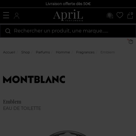
Livraison offerte dès 50€
0
Rechercher un produit, une marque…...
L
Accueil
Shop
Parfums
Homme
Fragrances
Emblem
Marque
Avis
clients
Emblem
EAU DE TOILETTE