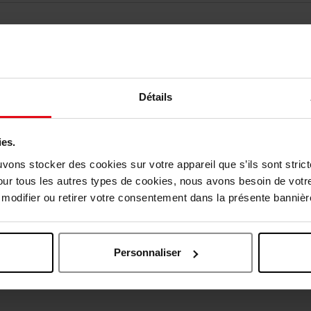
Détails
ies.
vis des clients
uvons stocker des cookies sur votre appareil que s’ils sont stri
our tous les autres types de cookies, nous avons besoin de votr
odifier ou retirer votre consentement dans la présente bannière
Oublié quelque chose ?
Personnaliser