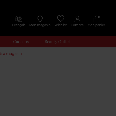
0
Français
Mon magasin
Wishlist
Compte
Mon panier
Cadeaux
Beauty Outlet
otre magasin
Avis
clients