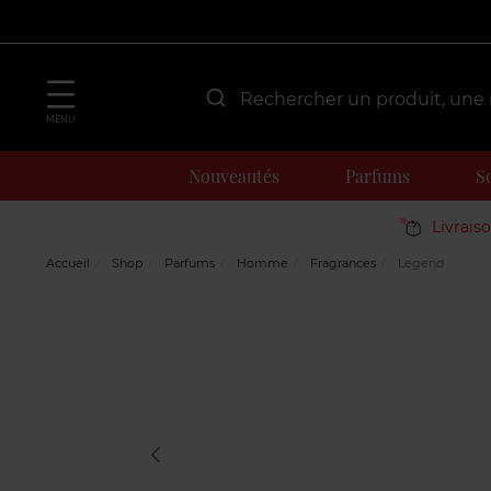
MENU
Nouveautés
Parfums
S
Livrais
Accueil
Shop
Parfums
Homme
Fragrances
Legend