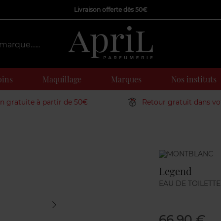
Livraison offerte dès 50€
oins
Maquillage
Marques
Nos instituts
on gratuite à partir de 50€
Retour gratuit dans v
Marque
Legend
EAU DE TOILETTE
66,90 €