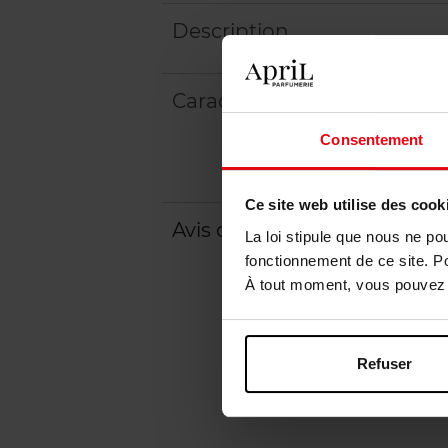
Description
Caractéristiques
Consentement
Ce site web utilise des cook
Avis client
Politique relative aux a
La loi stipule que nous ne po
fonctionnement de ce site. P
À tout moment, vous pouvez m
Refuser