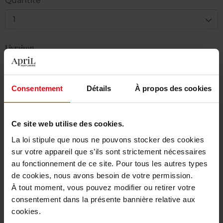
Quantité
1
Livraison
En stock
Ajouter au panier
Consentement
Détails
À propos des cookies
Livraison gratuite à partir de 50€
Ce site web utilise des cookies.
Retour gratuit dans votre magasin
La loi stipule que nous ne pouvons stocker des cookies
sur votre appareil que s’ils sont strictement nécessaires
au fonctionnement de ce site. Pour tous les autres types
de cookies, nous avons besoin de votre permission.
Description
À tout moment, vous pouvez modifier ou retirer votre
consentement dans la présente bannière relative aux
cookies.
Caractéristiques