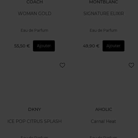
COACH
MONTBLANC
WOMAN GOLD
SIGNATURE ELIXIR
Eau de Parfum
Eau de Parfum
55,50 €
49,90 €
Ajouter
Ajouter
DKNY
AHOLIC
ICE POP CITRUS SPLASH
Carnal Heat
Eau de Parfum
Eau de Parfum