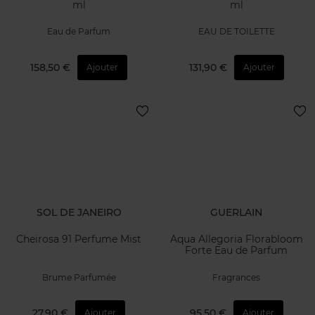
ml
ml
Eau de Parfum
EAU DE TOILETTE
158,50 €
131,90 €
Ajouter
Ajouter
SOL DE JANEIRO
GUERLAIN
Cheirosa 91 Perfume Mist
Aqua Allegoria Florabloom
Forte Eau de Parfum
Brume Parfumée
Fragrances
27,90 €
95,50 €
Ajouter
Ajouter