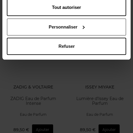
Tout autoriser
Eau de Parfum
EAU DE TOILETTE
142,90 €
82,50 €
Ajouter
Ajouter
Personnaliser
Refuser
ZADIG & VOLTAIRE
ISSEY MIYAKE
ZADIG Eau de Parfum
Lumière d'Issey Eau de
Intense
Parfum
Eau de Parfum
Eau de Parfum
89,50 €
89,50 €
Ajouter
Ajouter