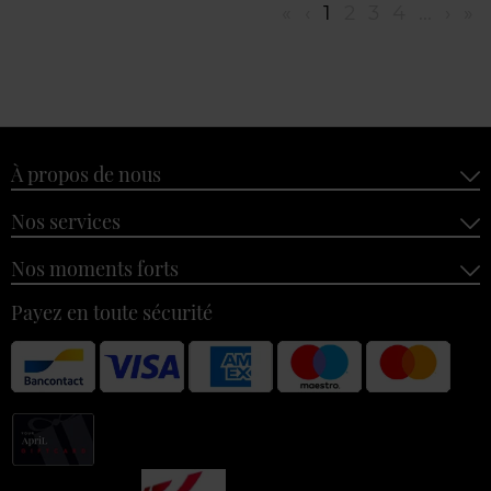
«
‹
1
2
3
4
...
›
»
À propos de nous
Nos services
Nos moments forts
Payez en toute sécurité