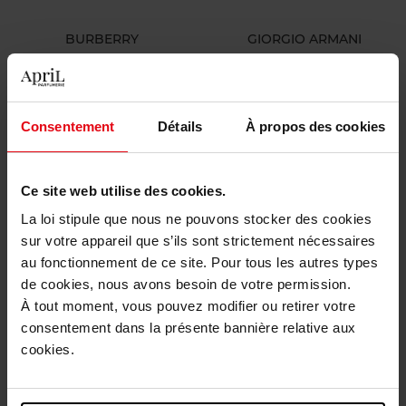
BURBERRY
GIORGIO ARMANI
Her Parfum
Sì Passione Red Bloom
PARFUM
Eau de Parfum
Consentement
Détails
À propos des cookies
91,90 €
142,90 €
Ajouter
Ajouter
Ce site web utilise des cookies.
La loi stipule que nous ne pouvons stocker des cookies
sur votre appareil que s’ils sont strictement nécessaires
au fonctionnement de ce site. Pour tous les autres types
de cookies, nous avons besoin de votre permission.
À tout moment, vous pouvez modifier ou retirer votre
consentement dans la présente bannière relative aux
cookies.
GIORGIO ARMANI
HERMES
Sì Nude Bloom
Un Jardin Sous la Mer