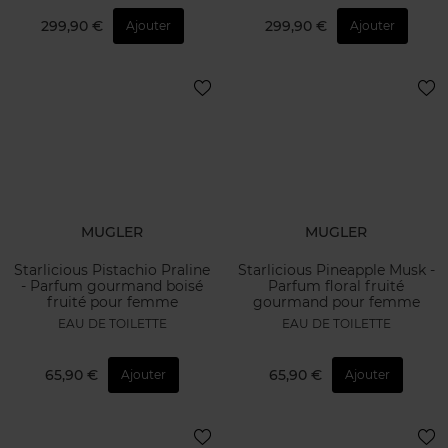
299,90 €
299,90 €
Ajouter
Ajouter
MUGLER
MUGLER
Starlicious Pistachio Praline
Starlicious Pineapple Musk -
- Parfum gourmand boisé
Parfum floral fruité
fruité pour femme
gourmand pour femme
EAU DE TOILETTE
EAU DE TOILETTE
65,90 €
65,90 €
Ajouter
Ajouter