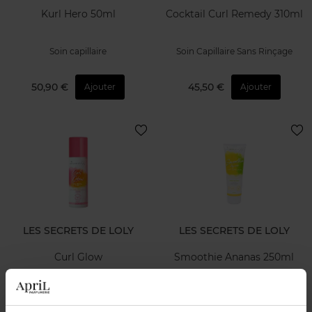
Kurl Hero 50ml
Cocktail Curl Remedy 310ml
Soin capillaire
Soin Capillaire Sans Rinçage
50,90 €
45,50 €
Ajouter
Ajouter
LES SECRETS DE LOLY
LES SECRETS DE LOLY
Curl Glow
Smoothie Ananas 250ml
Soin capillaire
Soin Capillaire Sans Rinçage