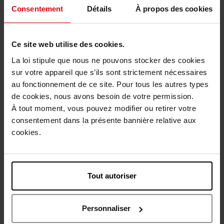
Consentement
Détails
À propos des cookies
39,90 €
31,90 €
Ajouter
Ajouter
Ce site web utilise des cookies.
La loi stipule que nous ne pouvons stocker des cookies
sur votre appareil que s’ils sont strictement nécessaires
au fonctionnement de ce site. Pour tous les autres types
de cookies, nous avons besoin de votre permission.
À tout moment, vous pouvez modifier ou retirer votre
LES SECRETS DE LOLY
LES SECRETS DE LOLY
consentement dans la présente bannière relative aux
cookies.
KURL NECTAR
PINK PARADISE
Soin Capillaire Sans Rinçage
Après-Shampooing
Tout autoriser
31,50 €
24,90 €
Ajouter
Ajouter
Personnaliser
Exclusivité Web