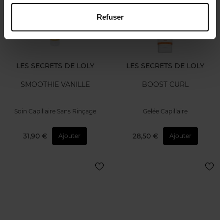
Refuser
LES SECRETS DE LOLY
LES SECRETS DE LOLY
SMOOTHIE VANILLE
BOOST CURL
Soin Capillaire Sans Rinçage
Gelée Capillaire
31,90 €
28,50 €
Ajouter
Ajouter