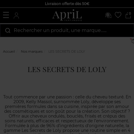
Livraison offerte dès 50€
0
Rechercher un produit, une marque…...
Accueil
Nos marques
LES SECRETS DE LOLY
LES SECRETS DE LOLY
Tout commence par une passion : celle du cheveu texturé. En
2009, Kelly Massol, surnommée Loly, développe ses
premières formules dans sa cuisine, inspirée par son amour
des cosmétiques et son goût pour la création. Son objectif ?
Offrir aux cheveux ondulés, bouclés, frisés et crépus des
soins naturels, efficaces et respectueux de l’environnement.
Formulée à plus de 96% d’ingrédients d’origine naturelle, la
gamme Les Secrets de Loly propose une routine simple en 4