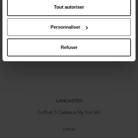
Tout autoriser
Avis client
Politique relative aux avis des clients
Personnaliser
Oublié quelque chose ?
Refuser
LANCASTER
Coffret 3 Cadeaux My Sun Kit
coffret