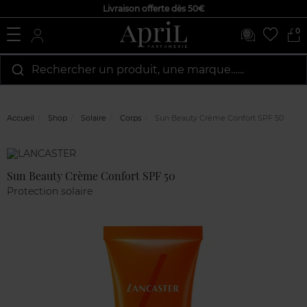
Livraison offerte dès 50€
0
Rechercher un produit, une marque…...
Accueil
Shop
Solaire
Corps
Sun Beauty Crème Confort SPF 50
Marque
Avis
clients
Sun Beauty Crème Confort SPF 50
Protection solaire