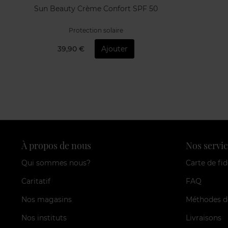
Sun Beauty Crème Confort SPF 50
Protection solaire
39,90 €
Ajouter
À propos de nous
Nos servic
Qui sommes nous?
Carte de fid
Caritatif
FAQ
Nos magasins
Méthodes d
Nos instituts
Livraisons