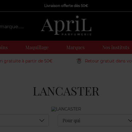
Livraison offerte dès 50€
oins
Maquillage
Marques
Nos instituts
on gratuite à partir de 50€
Retour gratuit dans v
LANCASTER
Déplier
D
Pour qui