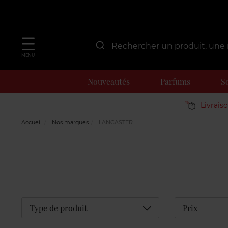
MENU
Nouveautés
Parfums
S
Livrais
Accueil
Nos marques
LANCASTER
Déplier
Type de produit
Prix