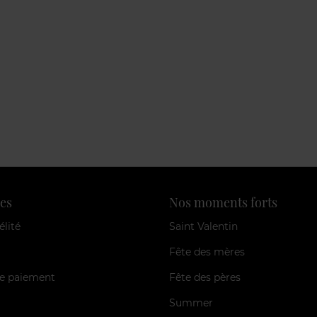
es
Nos moments forts
élité
Saint Valentin
Fête des mères
e paiement
Fête des pères
Summer