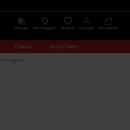
0
Français
Mon magasin
Wishlist
Compte
Mon panier
Cadeaux
Beauty Outlet
otre magasin
éplier