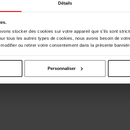
Autobronzant
Protection solaire
Détails
4,50 €
Ajouter
53,50 €
Ajouter
ies.
uvons stocker des cookies sur votre appareil que s’ils sont stri
our tous les autres types de cookies, nous avons besoin de votr
odifier ou retirer votre consentement dans la présente bannière
Personnaliser