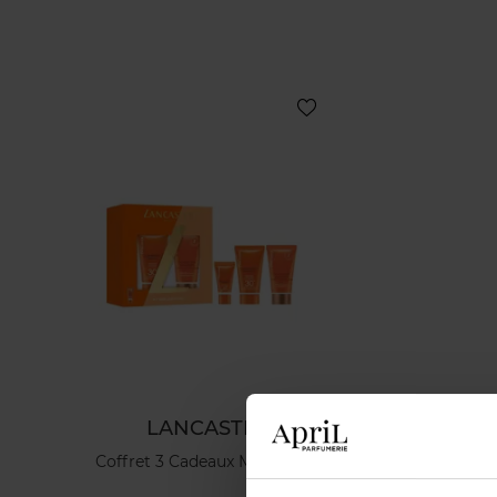
LANCASTER
Coffret 3 Cadeaux My Sun Kit
SELF TA