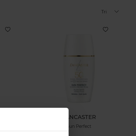
Tri
LANCASTER
Protecteur
Sun Perfect
nté SPF 50