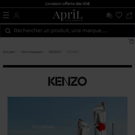
Livraison offerte dès 50€
0
Rechercher un produit, une marque…...
Accueil
Nos marques
KENZO
KENZO