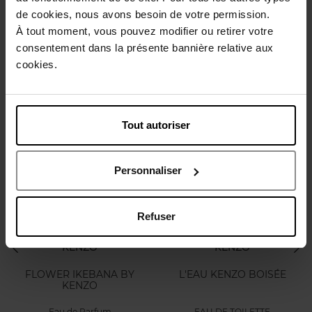
EAU DE TOILETTE
EAU DE TOILETTE
de cookies, nous avons besoin de votre permission.
À tout moment, vous pouvez modifier ou retirer votre
64,90 €
54,50 €
Ajouter
Ajouter
consentement dans la présente bannière relative aux
cookies.
NOUVEAUTÉS
Tout autoriser
Personnaliser
Refuser
KENZO
KENZO
FLOWER IKEBANA BY
L'EAU KENZO BOISÉE
KENZO
Eau de Parfum
EAU DE TOILETTE