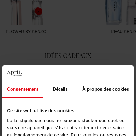
FLOWER BY KENZO
L'EAU KENZ
IDÉES CADEAUX
Nouveauté
Consentement
Détails
À propos des cookies
Ce site web utilise des cookies.
KENZO
KENZO
La loi stipule que nous ne pouvons stocker des cookies
FLOWER BY KENZO POPPY
L'EAU KENZO POUR HOMME
sur votre appareil que s’ils sont strictement nécessaires
BOUQUET
au fonctionnement de ce site. Pour tous les autres types