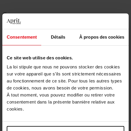
E
ELIE SAAB
ELLE HOME
Consentement
Détails
À propos des cookies
ESSENTIAL PARFUMS
ESSIE
Ce site web utilise des cookies.
La loi stipule que nous ne pouvons stocker des cookies
sur votre appareil que s’ils sont strictement nécessaires
F
au fonctionnement de ce site. Pour tous les autres types
de cookies, nous avons besoin de votre permission.
FROZEN
À tout moment, vous pouvez modifier ou retirer votre
consentement dans la présente bannière relative aux
cookies.
G
GEORGES RECH