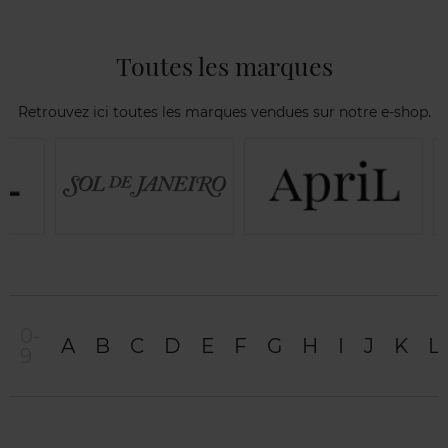
Toutes les marques
Retrouvez ici toutes les marques vendues sur notre e-shop.
0-
A
B
C
D
E
F
G
H
I
J
K
L
9