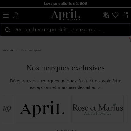
Livraison offerte dès 50€
0
Rechercher un produit, une marque…...
Li
Accueil
Nos marques
Nos marques exclusives
Découvrez des marques uniques, fruit d'un savoir-faire
exceptionnel, inaccessibles ailleurs.