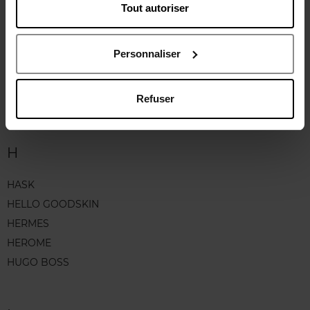
GIORGIO ARMANI
Tout autoriser
GIVENCHY
GLOV
Personnaliser
GUCCI
GUERLAIN
Refuser
GUY LAROCHE
H
HASK
HELLO GOODSKIN
HERMES
HEROME
HUGO BOSS