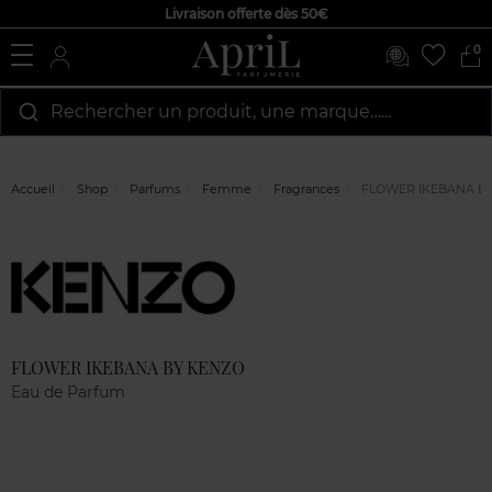
Livraison offerte dès 50€
0
Rechercher un produit, une marque…...
Accueil
Shop
Parfums
Femme
Fragrances
FLOWER IKEBANA B
Marque
Avis
clients
FLOWER IKEBANA BY KENZO
Eau de Parfum