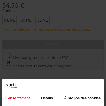
54,50 €
Contenance
100 ML
30 ML
50 ML
Merci de sélectionner les caractéristiques du produit.
Ajouter
Livraison gratuite à partir de 50€
Retour gratuit dans votre magasin
Description
Consentement
Détails
À propos des cookies