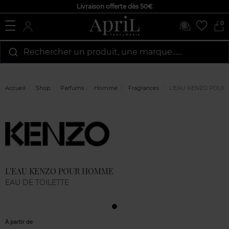
Livraison offerte dès 50€
0
Rechercher un produit, une marque…...
Accueil
Shop
Parfums
Homme
Fragrances
L'EAU KENZO POUR
Marque
Avis
clients
L'EAU KENZO POUR HOMME
EAU DE TOILETTE
À partir de