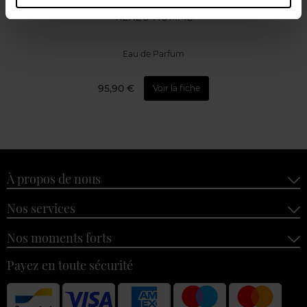
KENZO HOMME
Eau de Parfum
95,90 €
Voir la fiche
À propos de nous
Nos services
Nos moments forts
Payez en toute sécurité