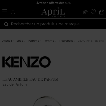
Livraison offerte dès 50€
0
Rechercher un produit, une marque…...
Accueil
Shop
Parfums
Femme
Fragrances
L'EAU AMBREE EAU
Marque
Avis
clients
L'EAU AMBREE EAU DE PARFUM
Eau de Parfum