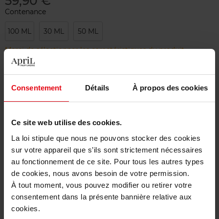
59,90 €
Contenance
100 ML
30 ML
50 ML
Merci de sélectionner les caractéristiques du produit.
Ajouter
Consentement
Détails
À propos des cookies
Livraison gratuite à partir de 50€
Ce site web utilise des cookies.
Retour gratuit dans votre magasin
La loi stipule que nous ne pouvons stocker des cookies
sur votre appareil que s’ils sont strictement nécessaires
au fonctionnement de ce site. Pour tous les autres types
de cookies, nous avons besoin de votre permission.
Description
À tout moment, vous pouvez modifier ou retirer votre
consentement dans la présente bannière relative aux
cookies.
Caractéristiques