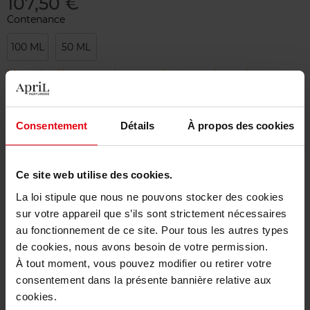
107,50 €
Contenance
100 ML
50 ML
Merci de sélectionner les caractéristiques du produit.
Ajouter
Consentement
Détails
À propos des cookies
Livraison gratuite à partir de 50€
Ce site web utilise des cookies.
Retour gratuit dans votre magasin
La loi stipule que nous ne pouvons stocker des cookies
sur votre appareil que s’ils sont strictement nécessaires
au fonctionnement de ce site. Pour tous les autres types
de cookies, nous avons besoin de votre permission.
Description
À tout moment, vous pouvez modifier ou retirer votre
consentement dans la présente bannière relative aux
cookies.
Caractéristiques