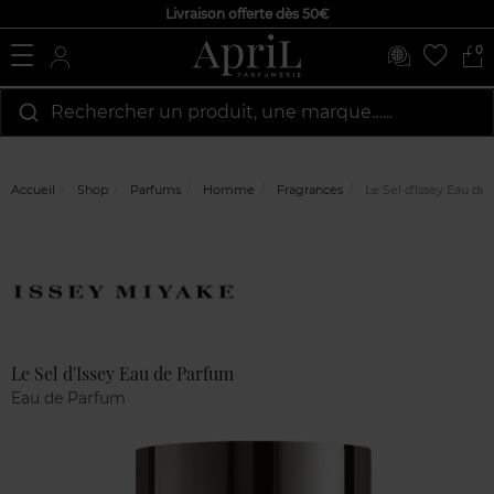
Livraison offerte dès 50€
0
Rechercher un produit, une marque…...
Accueil
Shop
Parfums
Homme
Fragrances
Le Sel d'Issey Eau de
Marque
Avis
clients
Le Sel d'Issey Eau de Parfum
Eau de Parfum