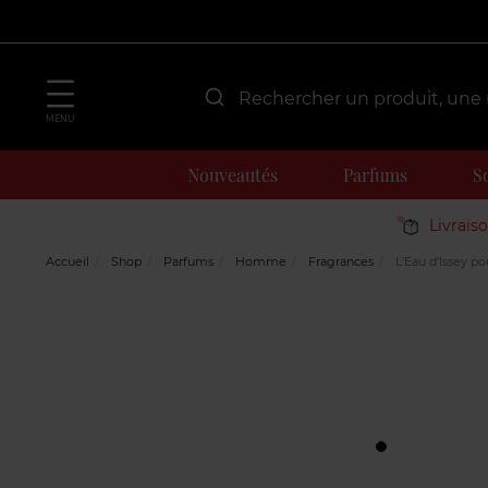
MENU
Nouveautés
Parfums
S
Livrais
Accueil
Shop
Parfums
Homme
Fragrances
L'Eau d'Issey p