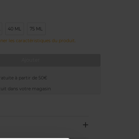
L
40 ML
75 ML
ner les caractéristiques du produit.
Ajouter
atuite à partir de 50€
uit dans votre magasin