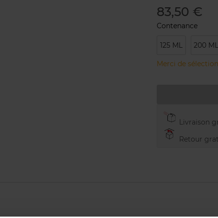
83,50 €
Contenance
125 ML
200 M
Merci de sélection
Livraison gr
Retour grat