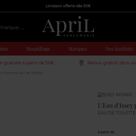
Livraison offerte dès 50€
oins
Maquillage
Marques
Nos instituts
on gratuite à partir de 50€
Retour gratuit dans v
our Homme Eau de Toilette
Marque
L'Eau d'Issey
EAU DE TOILETTE
À partir de