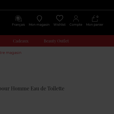
0
Français
Mon magasin
Wishlist
Compte
Mon panier
Cadeaux
Beauty Outlet
otre magasin
Avis
clients
 pour Homme Eau de Toilette