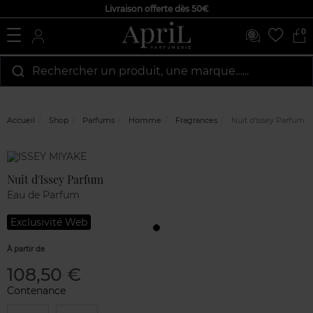
Livraison offerte dès 50€
0
Rechercher un produit, une marque…...
Accueil
Shop
Parfums
Homme
Fragrances
Nuit d'Issey Parfum
Marque
Avis
clients
Nuit d'Issey Parfum
Eau de Parfum
Exclusivité Web
À partir de
108,50 €
Contenance