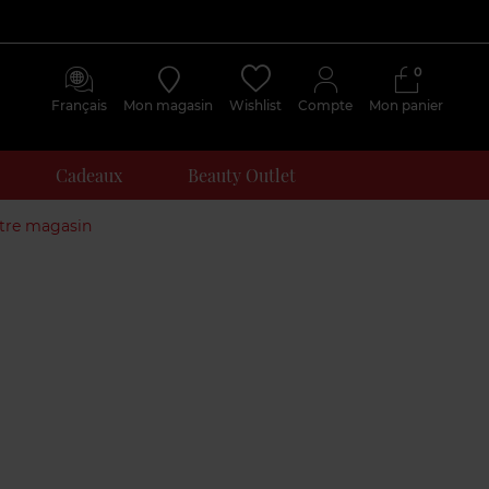
0
Français
Mon magasin
Wishlist
Compte
Mon panier
Cadeaux
Beauty Outlet
otre magasin
Avis
clients