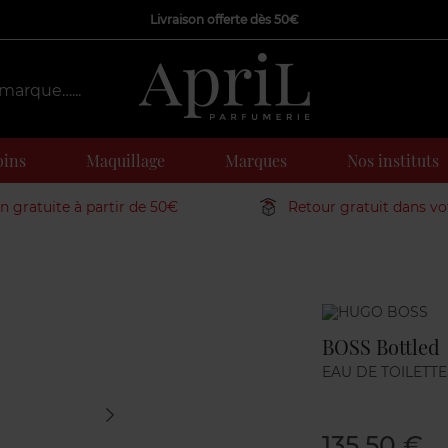
Livraison offerte dès 50€
oins
Maquillage
Marques
Nos instituts
on gratuite à partir de 50€
Retour gratuit dans v
Marque
BOSS Bottled
EAU DE TOILETTE
135,50 €