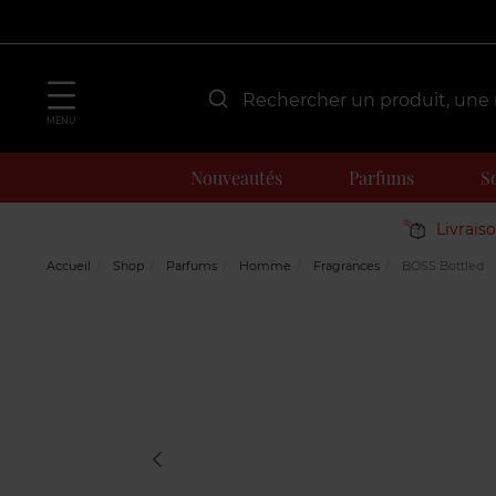
MENU
Nouveautés
Parfums
S
Livrais
Accueil
Shop
Parfums
Homme
Fragrances
BOSS Bottled