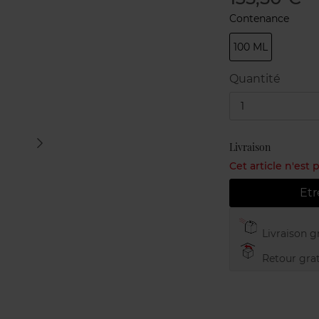
Contenance
100 ML
Quantité
1
Livraison
Cet article n'est
Etr
Livraison gr
Retour grat