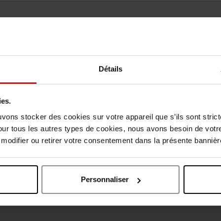
Détails
ies.
vis des clients
uvons stocker des cookies sur votre appareil que s’ils sont stri
our tous les autres types de cookies, nous avons besoin de votr
odifier ou retirer votre consentement dans la présente bannière
Oublié quelque chose ?
Personnaliser