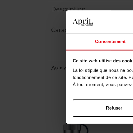
Description
Caractéristiques
Consentement
Ce site web utilise des cook
Avis client
Politique relative aux a
La loi stipule que nous ne po
fonctionnement de ce site. P
À tout moment, vous pouvez m
Refuser