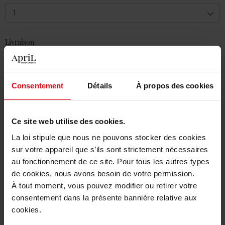
1
Livraison
En stock
Ajouter au panier
Consentement
Détails
À propos des cookies
Livraison gratuite à partir de 50€
Retour gratuit dans votre magasin
Ce site web utilise des cookies.
La loi stipule que nous ne pouvons stocker des cookies
sur votre appareil que s’ils sont strictement nécessaires
au fonctionnement de ce site. Pour tous les autres types
de cookies, nous avons besoin de votre permission.
Description
À tout moment, vous pouvez modifier ou retirer votre
consentement dans la présente bannière relative aux
cookies.
Caractéristiques