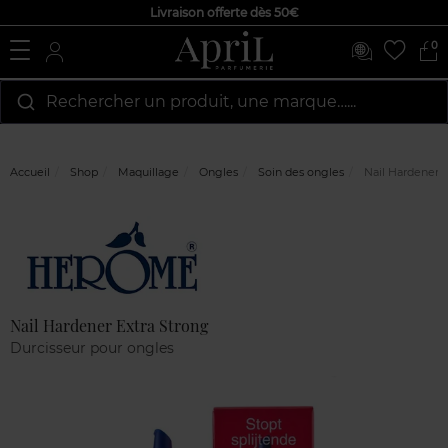
Livraison offerte dès 50€
0
Rechercher un produit, une marque…...
Accueil
Shop
Maquillage
Ongles
Soin des ongles
Nail Hardener E
Marque
Avis
clients
Nail Hardener Extra Strong
Durcisseur pour ongles