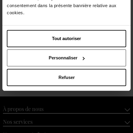
consentement dans la présente bannière relative aux
cookies.
HEROME
Tout autoriser
Nail Hardener Extra Strong
Durcisseur pour ongles
Personnaliser
22,50 €
Ajouter
Refuser
À propos de nous
Nos services