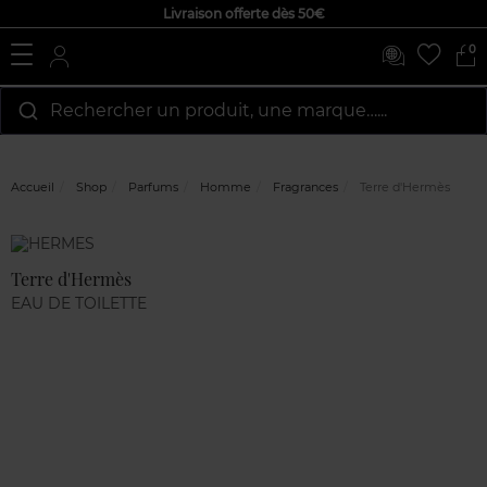
Livraison offerte dès 50€
0
Rechercher un produit, une marque…...
Accueil
Shop
Parfums
Homme
Fragrances
Terre d'Hermès
Marque
Avis
clients
Terre d'Hermès
EAU DE TOILETTE