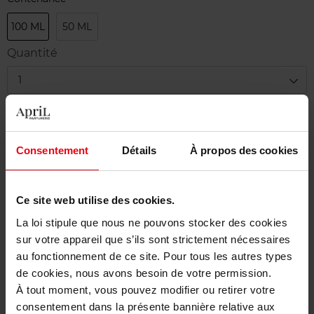
100 ML
50 ML
Quantité
1
Livraison
Cet article n'est plus disponible pour le moment
Consentement
Détails
À propos des cookies
Etre prévenu de la disponibilité
Ce site web utilise des cookies.
Livraison gratuite à partir de 50€
La loi stipule que nous ne pouvons stocker des cookies
Retour gratuit dans votre magasin
sur votre appareil que s’ils sont strictement nécessaires
au fonctionnement de ce site. Pour tous les autres types
de cookies, nous avons besoin de votre permission.
À tout moment, vous pouvez modifier ou retirer votre
consentement dans la présente bannière relative aux
Description