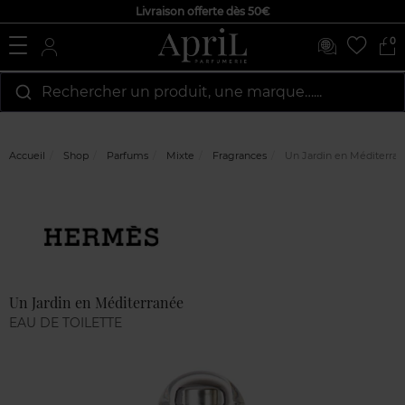
Livraison offerte dès 50€
0
Rechercher un produit, une marque…...
Accueil
Shop
Parfums
Mixte
Fragrances
Un Jardin en Méditerra
Marque
Avis
clients
Un Jardin en Méditerranée
EAU DE TOILETTE