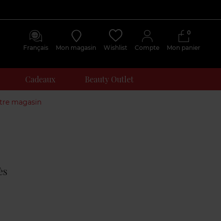
0
Français
Mon magasin
Wishlist
Compte
Mon panier
Cadeaux
Beauty Outlet
otre magasin
Avis
clients
ès