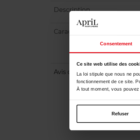
Description
Caractéristiques
Consentement
Ce site web utilise des cook
Avis client
Politique relative aux a
La loi stipule que nous ne po
fonctionnement de ce site. P
À tout moment, vous pouvez m
Refuser