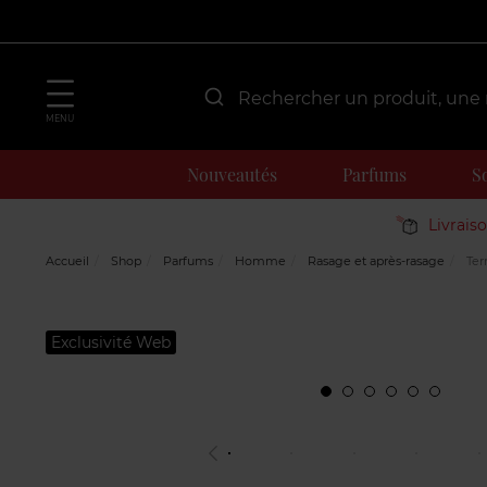
MENU
Nouveautés
Parfums
S
Livrais
Accueil
Shop
Parfums
Homme
Rasage et après-rasage
Ter
Exclusivité Web