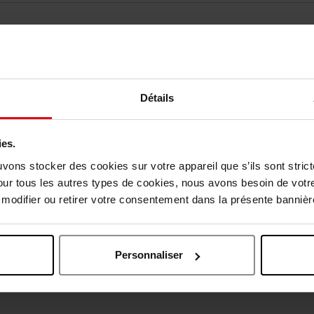
Détails
ies.
vis des clients
uvons stocker des cookies sur votre appareil que s’ils sont stri
our tous les autres types de cookies, nous avons besoin de votr
odifier ou retirer votre consentement dans la présente bannière
Oublié quelque chose ?
Personnaliser
Exclusivité Web