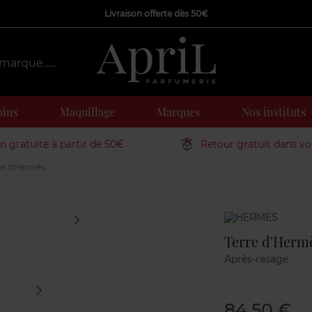
Livraison offerte dès 50€
oins
Maquillage
Marques
Nos instituts
on gratuite à partir de 50€
Retour gratuit dans v
re d'Hermès
Marque
Terre d'Herm
Après-rasage
84,50 €