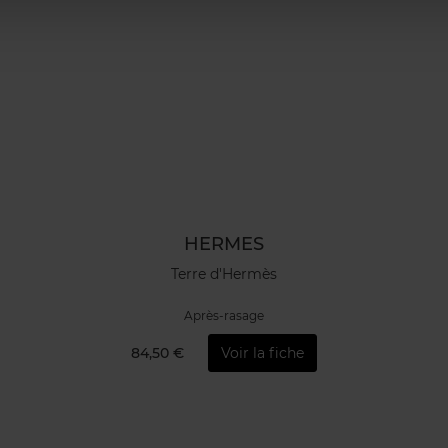
HERMES
Terre d'Hermès
Après-rasage
84,50 €
Voir la fiche