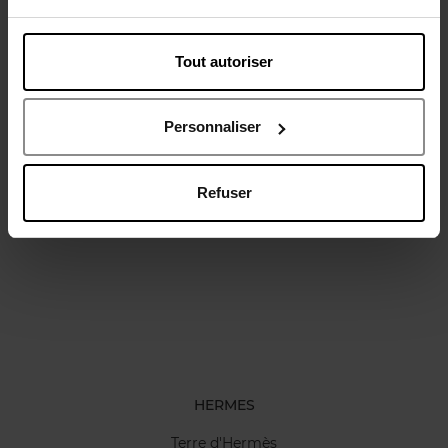
Tout autoriser
Avis client
Politique relative aux avis des clients
Personnaliser
Refuser
Oublié quelque chose ?
HERMES
Terre d'Hermès