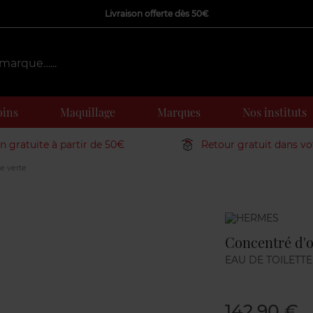
Livraison offerte dès 50€
oins
Maquillage
Marques
Nos instituts
on gratuite à partir de 50€
Retour gratuit dans v
e verte
Marque
Concentré d'o
EAU DE TOILETTE
142,90 €