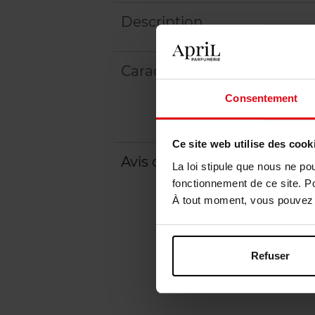
Description
Caractéristiques
Consentement
Ce site web utilise des cook
Avis client
Politique relative aux a
La loi stipule que nous ne po
fonctionnement de ce site. P
À tout moment, vous pouvez m
Refuser