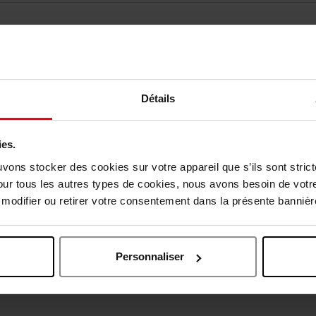
Détails
ies.
vis des clients
uvons stocker des cookies sur votre appareil que s’ils sont stri
our tous les autres types de cookies, nous avons besoin de votr
odifier ou retirer votre consentement dans la présente bannière
Oublié quelque chose ?
Personnaliser
Exclusivité Web