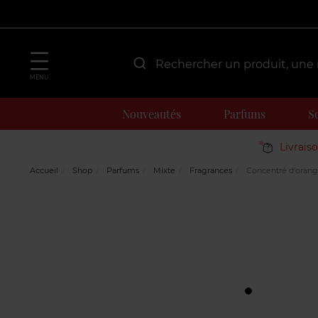
MENU
Nouveautés
Parfums
S
Livrais
Accueil
Shop
Parfums
Mixte
Fragrances
Concentré d'orang