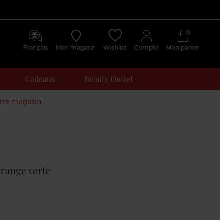
0
Français
Mon magasin
Wishlist
Compte
Mon panier
Cadeaux
Beauty Outlet
otre magasin
Avis
clients
range verte