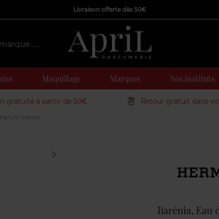
Livraison offerte dès 50€
oins
Maquillage
Marques
Nos instituts
on gratuite à partir de 50€
Retour gratuit dans v
 Parfum Intense
Marque
Barénia, Eau 