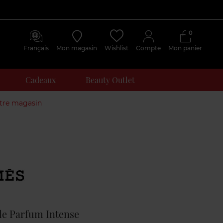
0
Français
Mon magasin
Wishlist
Compte
Mon panier
Cadeaux
Beauty Outlet
otre magasin
Avis
clients
de Parfum Intense