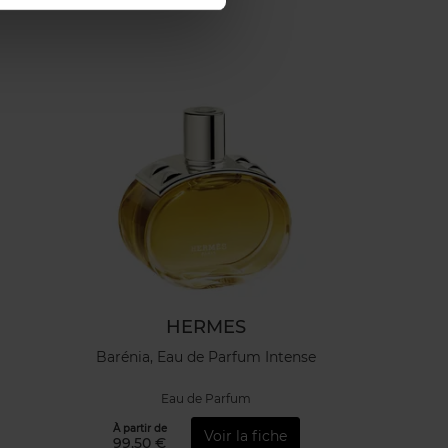
HERMES
Barénia, Eau de Parfum Intense
Eau de Parfum
À partir de
Voir la fiche
99,50 €