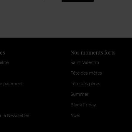
es
Nos moments forts
élité
Saint Valentin
Fête des mères
e paiement
Fête des pères
Summer
Black Friday
à la Newsletter
Noël