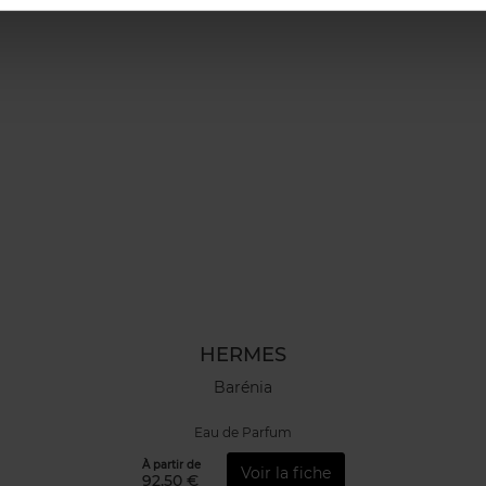
HERMES
Barénia
Eau de Parfum
À partir de
Voir la fiche
92,50 €