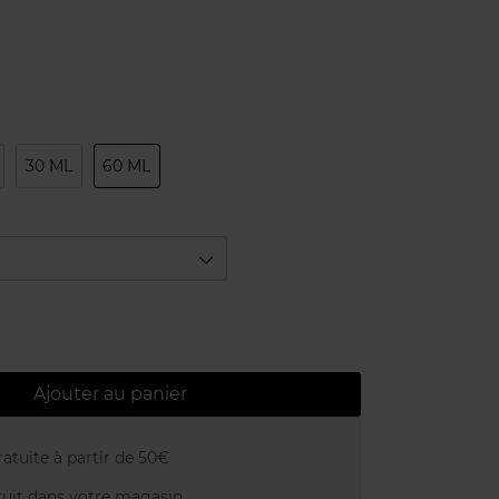
30 ML
60 ML
Ajouter au panier
atuite à partir de 50€
uit dans votre magasin