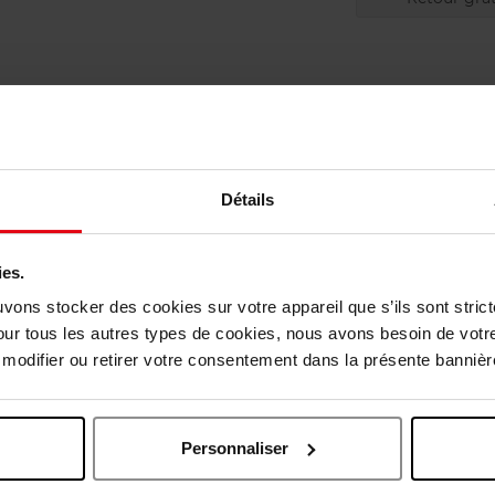
Détails
ies.
uvons stocker des cookies sur votre appareil que s’ils sont stri
our tous les autres types de cookies, nous avons besoin de votr
vis des clients
odifier ou retirer votre consentement dans la présente bannière
Personnaliser
Oublié quelque chose ?