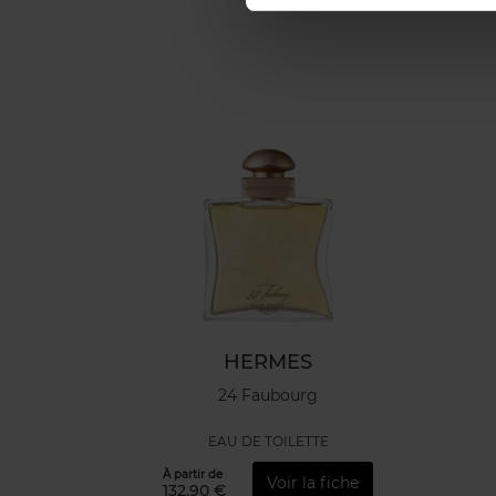
HERMES
24 Faubourg
EAU DE TOILETTE
À partir de
Voir la fiche
132,90 €