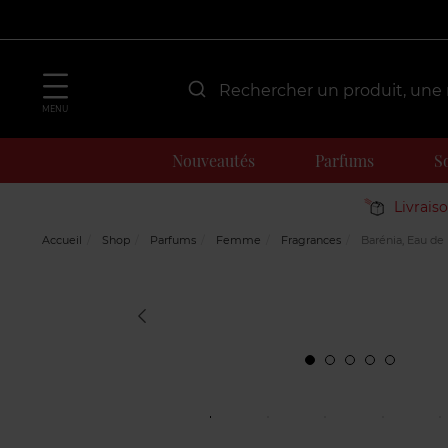
MENU
Nouveautés
Parfums
S
Livrais
Accueil
Shop
Parfums
Femme
Fragrances
Barénia, Eau de