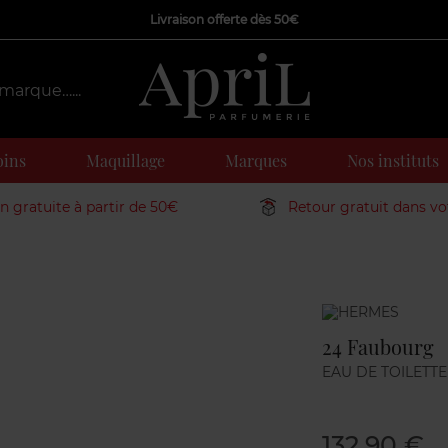
Livraison offerte dès 50€
oins
Maquillage
Marques
Nos instituts
on gratuite à partir de 50€
Retour gratuit dans v
Marque
24 Faubourg
EAU DE TOILETTE
132,90 €