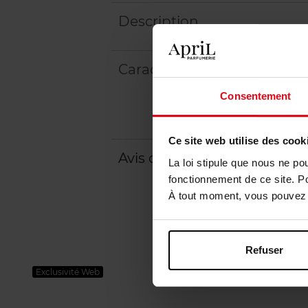
Description
Caractéristiques
Consentement
Ce site web utilise des cook
Avis client
Politique relative aux a
La loi stipule que nous ne po
fonctionnement de ce site. P
À tout moment, vous pouvez m
Refuser
Exclusivité Web