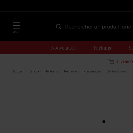
MENU
Nouveautés
Parfums
S
Livrais
Accueil
Shop
Parfums
Femme
Fragrances
24 Faubourg