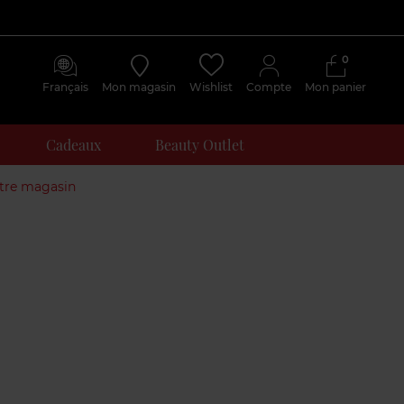
0
Français
Mon magasin
Wishlist
Compte
Mon panier
Cadeaux
Beauty Outlet
otre magasin
Avis
clients