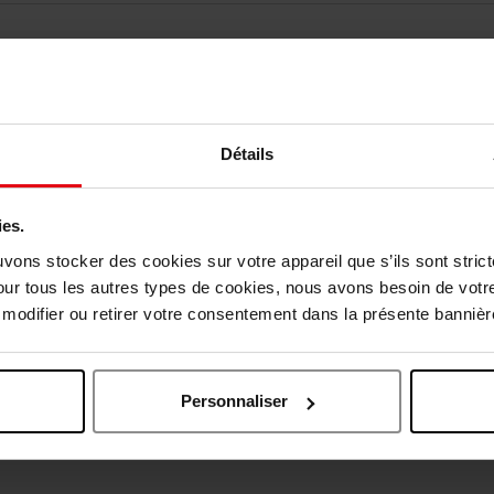
Détails
ies.
vis des clients
uvons stocker des cookies sur votre appareil que s’ils sont stri
our tous les autres types de cookies, nous avons besoin de votr
odifier ou retirer votre consentement dans la présente bannière
Oublié quelque chose ?
Personnaliser