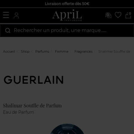
Livraison offerte dès 50€
0
Rechercher un produit, une marque…...
Accueil
Shop
Parfums
Femme
Fragrances
Shalimar Souffle de 
Marque
Avis
clients
Shalimar Souffle de Parfum
Eau de Parfum