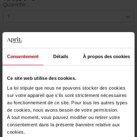
Quantité
1
Livraison
En stock
Ajouter au panier
Consentement
Détails
À propos des cookies
Livraison gratuite à partir de 50€
Ce site web utilise des cookies.
Retour gratuit dans votre magasin
La loi stipule que nous ne pouvons stocker des cookies
sur votre appareil que s’ils sont strictement nécessaires
au fonctionnement de ce site. Pour tous les autres types
de cookies, nous avons besoin de votre permission.
Description
À tout moment, vous pouvez modifier ou retirer votre
consentement dans la présente bannière relative aux
cookies.