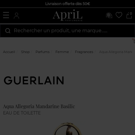
Livraison offerte dès 50€
0
Rechercher un produit, une marque…...
Accueil
Shop
Parfums
Femme
Fragrances
Aqua Allegoria Mandar
Marque
Avis
clients
Aqua Allegoria Mandarine Basilic
EAU DE TOILETTE