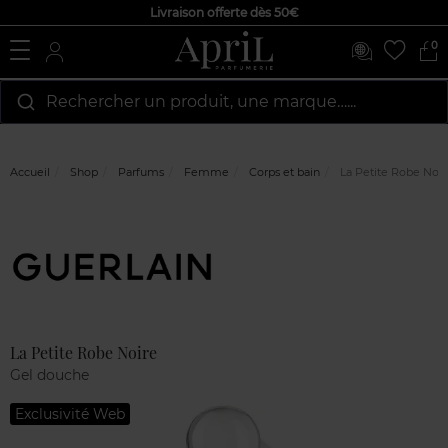
Livraison offerte dès 50€
0
Rechercher un produit, une marque…...
Accueil
Shop
Parfums
Femme
Corps et bain
La Petite Robe Noir
Marque
Avis
clients
La Petite Robe Noire
Gel douche
Exclusivité Web