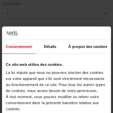
Quantité
1
Livraison
En stock
Ajouter au panier
Consentement
Détails
À propos des cookies
Livraison gratuite à partir de 50€
Ce site web utilise des cookies.
Retour gratuit dans votre magasin
La loi stipule que nous ne pouvons stocker des cookies
sur votre appareil que s’ils sont strictement nécessaires
au fonctionnement de ce site. Pour tous les autres types
de cookies, nous avons besoin de votre permission.
Description
À tout moment, vous pouvez modifier ou retirer votre
consentement dans la présente bannière relative aux
cookies.