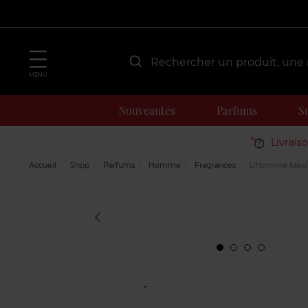
MENU
Nouveautés
Parfums
S
Livrais
Accueil
Shop
Parfums
Homme
Fragrances
L'Homme Idéal