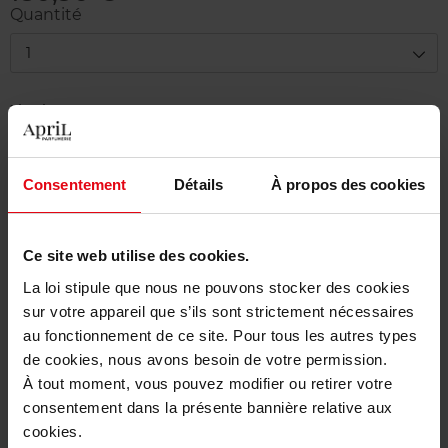
Quantité
1
Livraison
En stock
Ajouter au panier
Consentement
Détails
À propos des cookies
Livraison gratuite à partir de 50€
Ce site web utilise des cookies.
Retour gratuit dans votre magasin
La loi stipule que nous ne pouvons stocker des cookies
sur votre appareil que s’ils sont strictement nécessaires
au fonctionnement de ce site. Pour tous les autres types
de cookies, nous avons besoin de votre permission.
Description
À tout moment, vous pouvez modifier ou retirer votre
consentement dans la présente bannière relative aux
cookies.