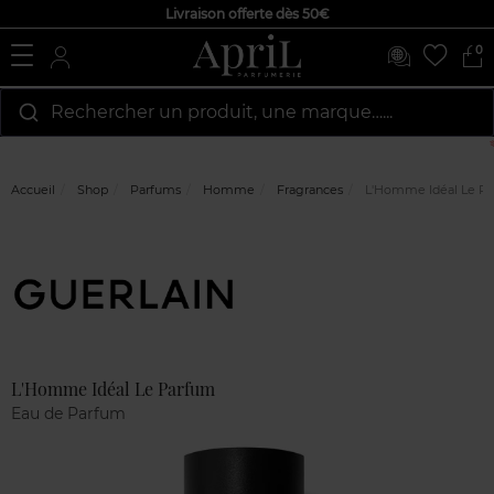
Livraison offerte dès 50€
0
Rechercher un produit, une marque…...
Accueil
Shop
Parfums
Homme
Fragrances
L'Homme Idéal Le P
Marque
Avis
clients
L'Homme Idéal Le Parfum
Eau de Parfum