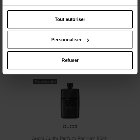
Tout autoriser
Avis client
Politique relative aux avis des clients
Personnaliser
Refuser
Oublié quelque chose ?
Nouveauté
GUCCI
Gucci Guilty Parfum For Him 50ML