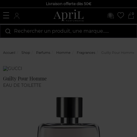
Livraison offerte dès 50€
0
Rechercher un produit, une marque…...
Accueil
Shop
Parfums
Homme
Fragrances
Guilty Pour Homme
Marque
Avis
clients
Guilty Pour Homme
EAU DE TOILETTE