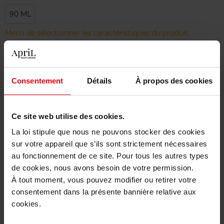
90 ML
Merci de sélectionner les caractéristiques du produit.
Ajouter
Consentement
Détails
À propos des cookies
Livraison gratuite à partir de 50€
Retour gratuit dans votre magasin
Ce site web utilise des cookies.
La loi stipule que nous ne pouvons stocker des cookies
sur votre appareil que s’ils sont strictement nécessaires
au fonctionnement de ce site. Pour tous les autres types
Description
de cookies, nous avons besoin de votre permission.
À tout moment, vous pouvez modifier ou retirer votre
consentement dans la présente bannière relative aux
Caractéristiques
cookies.