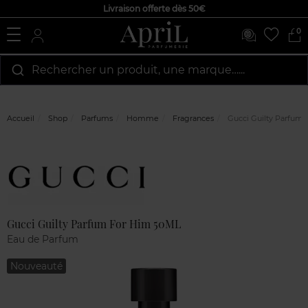
Livraison offerte dès 50€
0
Rechercher un produit, une marque…...
Accueil
Shop
Parfums
Homme
Fragrances
Gucci Guilty Parfum
Marque
Avis
clients
Gucci Guilty Parfum For Him 50ML
Eau de Parfum
Nouveauté