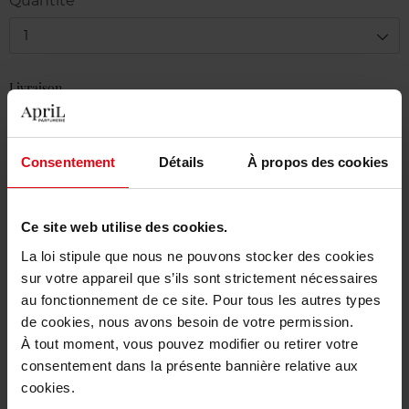
Quantité
1
Livraison
En stock
Ajouter au panier
Consentement
Détails
À propos des cookies
Livraison gratuite à partir de 50€
Ce site web utilise des cookies.
Retour gratuit dans votre magasin
La loi stipule que nous ne pouvons stocker des cookies
sur votre appareil que s’ils sont strictement nécessaires
au fonctionnement de ce site. Pour tous les autres types
de cookies, nous avons besoin de votre permission.
Description
À tout moment, vous pouvez modifier ou retirer votre
consentement dans la présente bannière relative aux
cookies.
Caractéristiques