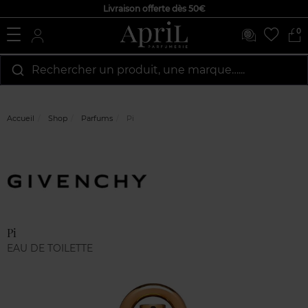
Livraison offerte dès 50€
0
Rechercher un produit, une marque…...
Accueil
Shop
Parfums
Pi
Marque
Avis
clients
Pi
EAU DE TOILETTE