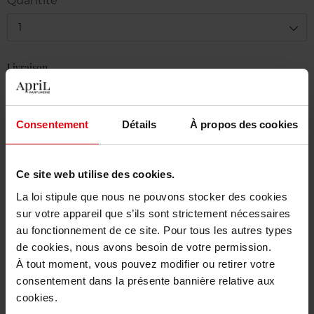
Quantité
1
Livraison
En stock
Ajouter au panier
Consentement
Détails
À propos des cookies
Livraison gratuite à partir de 50€
Ce site web utilise des cookies.
Retour gratuit dans votre magasin
La loi stipule que nous ne pouvons stocker des cookies
sur votre appareil que s’ils sont strictement nécessaires
au fonctionnement de ce site. Pour tous les autres types
de cookies, nous avons besoin de votre permission.
Description
À tout moment, vous pouvez modifier ou retirer votre
consentement dans la présente bannière relative aux
cookies.
Caractéristiques