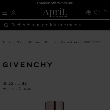
Livraison offerte dès 50€
0
Rechercher un produit, une marque…...
Accueil
Shop
Parfums
Femme
Corps et bain
IRRESISTIBLE
Marque
Avis
clients
IRRESISTIBLE
Huile de Douche