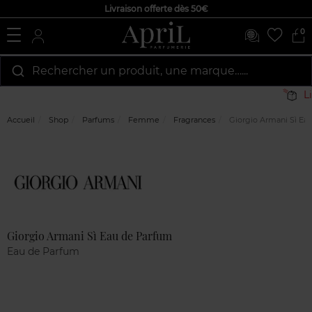
Livraison offerte dès 50€
0
Rechercher un produit, une marque…...
Li
Accueil
Shop
Parfums
Femme
Fragrances
Giorgio Armani Sì Ea
Marque
Avis
clients
Giorgio Armani Sì Eau de Parfum
Eau de Parfum