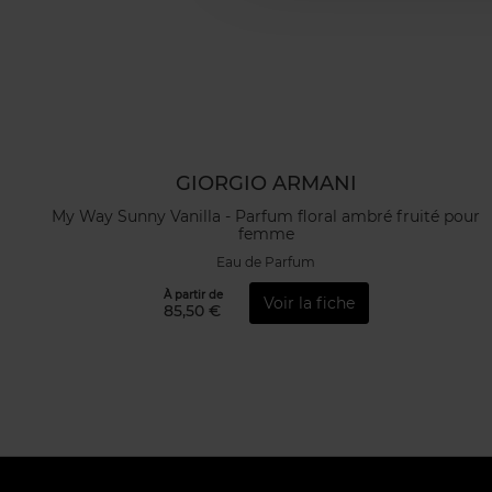
GIORGIO ARMANI
My Way Sunny Vanilla - Parfum floral ambré fruité pour
femme
Eau de Parfum
À partir de
Voir la fiche
85,50 €