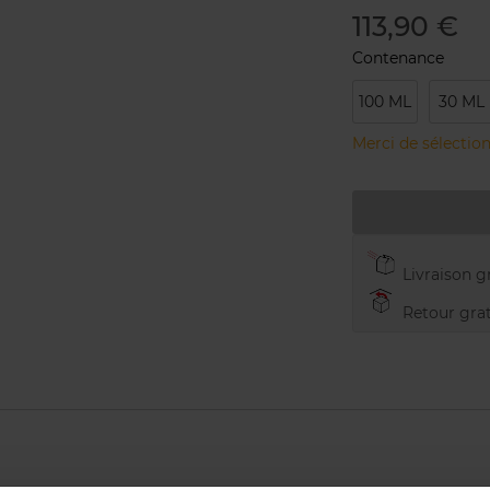
113,90 €
Contenance
100 ML
30 ML
Merci de sélection
Livraison gr
Retour grat