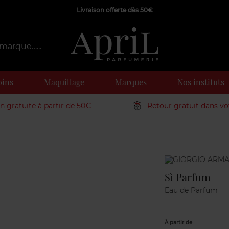
Livraison offerte dès 50€
oins
Maquillage
Marques
Nos instituts
on gratuite à partir de 50€
Retour gratuit dans v
Marque
Sì Parfum
Eau de Parfum
À partir de