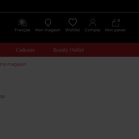
0
Français
Mon magasin
Wishlist
Compte
Mon panier
Cadeaux
Beauty Outlet
otre magasin
Avis
clients