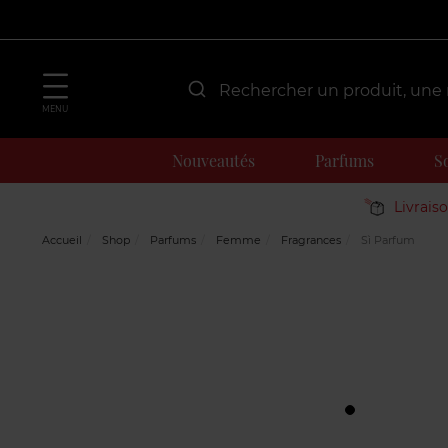
MENU
Nouveautés
Parfums
S
Livrais
Accueil
Shop
Parfums
Femme
Fragrances
Sì Parfum