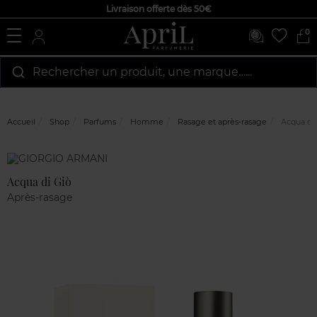
Livraison offerte dès 50€
0
Rechercher un produit, une marque…...
Accueil
Shop
Parfums
Homme
Rasage et après-rasage
Acqua di 
Marque
Avis
clients
Acqua di Giò
Après-rasage