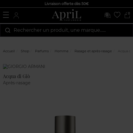
Livraison offerte dès 50€
0
Rechercher un produit, une marque…...
Accueil
Shop
Parfums
Homme
Rasage et après-rasage
Acqua di 
Marque
Avis
clients
Acqua di Giò
Après-rasage