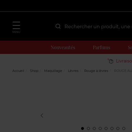
MENU
Nouveautés
Parfums
S
Livrais
Accueil
Shop
Maquillage
Lèvres
Rouge à lèvres
ROUGE AL