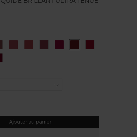
IQUIDE BRILLANT ULTRA TENUE
63
64
65
66
70
72
73
ULTIMATE
EXIGENCE
IMPERTURBABLE
PERMANENT
MMOBILE
ICONIQUE
INVINCIBLE
80
TE
TIMELESS
Ajouter au panier