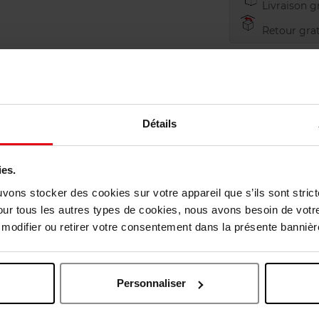
Livraison gr
Retour grat
Détails
ies.
uvons stocker des cookies sur votre appareil que s’ils sont stri
our tous les autres types de cookies, nous avons besoin de votr
odifier ou retirer votre consentement dans la présente bannière
Oublié quelque chose ?
Personnaliser