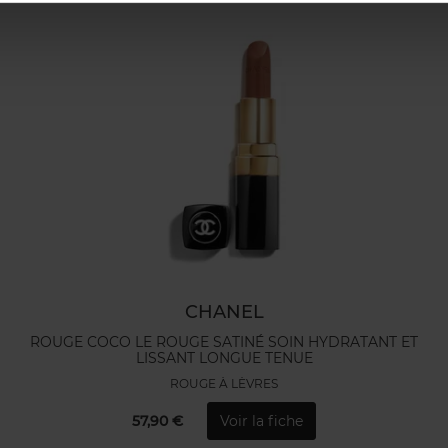
CHANEL
ROUGE COCO LE ROUGE SATINÉ SOIN HYDRATANT ET
LISSANT LONGUE TENUE
ROUGE À LÈVRES
57,90 €
Voir la fiche