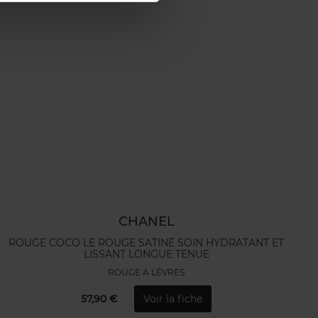
CHANEL
ROUGE COCO LE ROUGE SATINÉ SOIN HYDRATANT ET
LISSANT LONGUE TENUE
ROUGE À LÈVRES
57,90 €
Voir la fiche