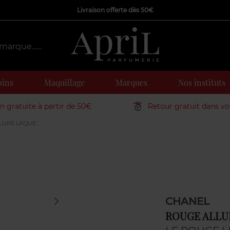
Livraison offerte dès 50€
oins
Maquillage
Marques
Nos instituts
on gratuite à partir de 50€
Retour gratuit dans v
LURE LAQUE
CHANEL
ROUGE ALLU