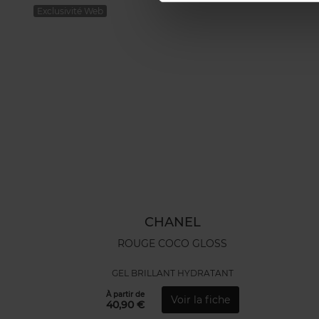
Exclusivité Web
CHANEL
ROUGE COCO GLOSS
GEL BRILLANT HYDRATANT
À partir de
Voir la fiche
40,90 €