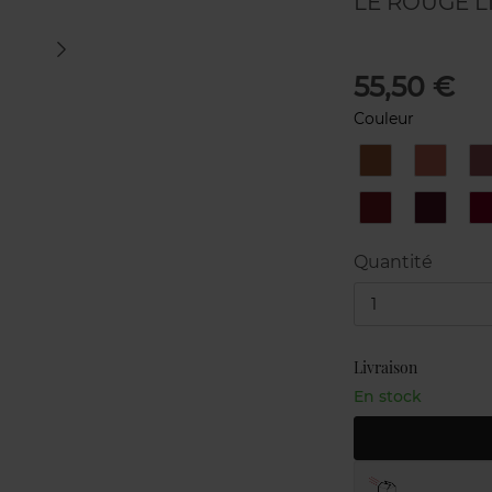
LE ROUGE L
55,50 €
Couleur
60
62
INFLEXIBLE
STILL
74
79
EXPERIMENTE
ETERNI
Quantité
1
Livraison
En stock