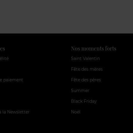
es
Nos moments forts
élité
Saint Valentin
Fête des mères
e paiement
Fête des pères
Summer
Black Friday
à la Newsletter
Noël