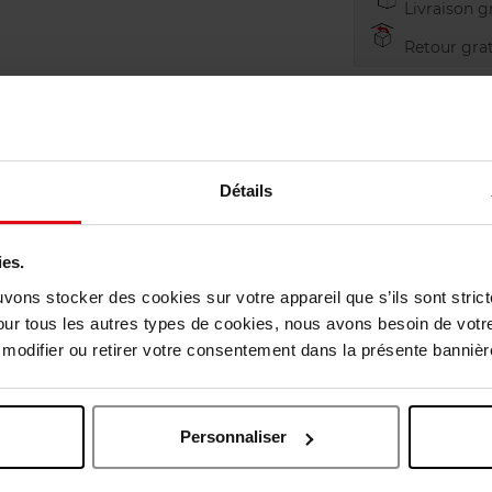
Livraison gr
Retour grat
Détails
ies.
uvons stocker des cookies sur votre appareil que s’ils sont stri
our tous les autres types de cookies, nous avons besoin de votr
odifier ou retirer votre consentement dans la présente bannière
Oublié quelque chose ?
Personnaliser