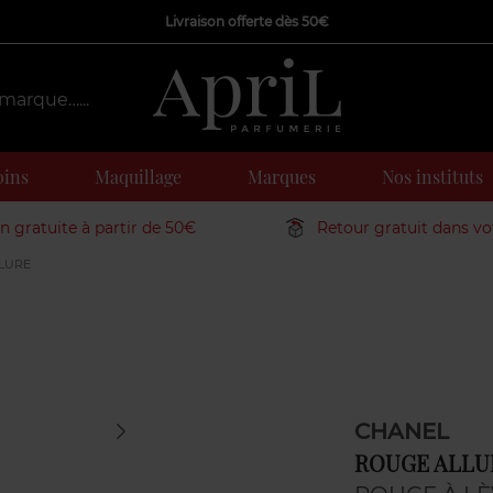
Livraison offerte dès 50€
oins
Maquillage
Marques
Nos instituts
on gratuite à partir de 50€
Retour gratuit dans v
LURE
CHANEL
ROUGE ALLU