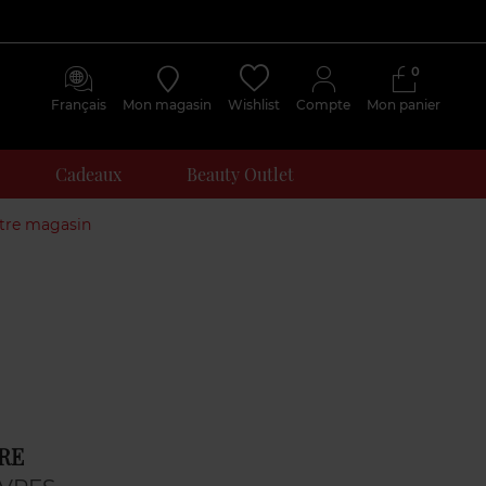
0
Français
Mon magasin
Wishlist
Compte
Mon panier
Cadeaux
Beauty Outlet
otre magasin
RE