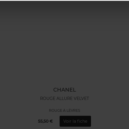
CHANEL
ROUGE ALLURE VELVET
ROUGE À LÈVRES
55,50 €
Voir la fiche