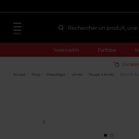
MENU
Nouveautés
Parfums
S
Livrais
Accueil
Shop
Maquillage
Lèvres
Rouge à lèvres
ROUGE AL