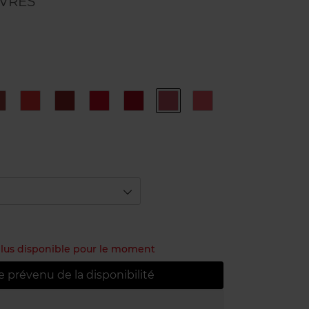
VRES
35
152
169
175
176
178
91
ÉNIGMATIQUE
INSAISISSABLE
ROUGE
ARDENTE
INDÉPENDANTE
NEW
SÉDUISANTE
TENTATION
PRODIGIOUS
NT
 plus disponible pour le moment
e prévenu de la disponibilité