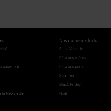
es
Nos moments forts
élité
Saint Valentin
Fête des mères
e paiement
Fête des pères
Summer
Black Friday
à la Newsletter
Noël