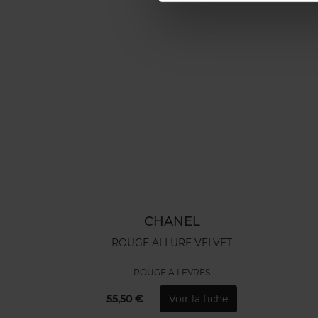
CHANEL
ROUGE ALLURE VELVET
ROUGE À LÈVRES
55,50 €
Voir la fiche