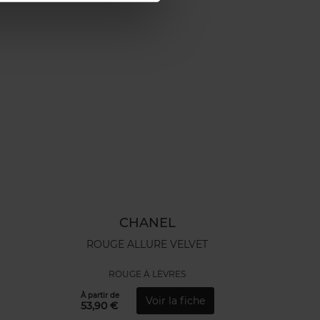
CHANEL
ROUGE ALLURE VELVET
ROUGE À LÈVRES
À partir de
Voir la fiche
53,90 €