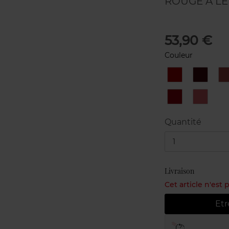
ROUGE À LÈ
53,90 €
Couleur
104
109
1
PASSION
ROUGE
NOIR
99
ROUGE
PIRATE
BRÛLA
Quantité
1
Livraison
Cet article n'est
Etr