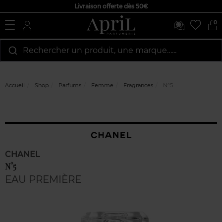
Livraison offerte dès 50€
0
Rechercher un produit, une marque…...
Accueil
Shop
Parfums
Femme
Fragrances
N°5
CHANEL
N°5
EAU PREMIÈRE