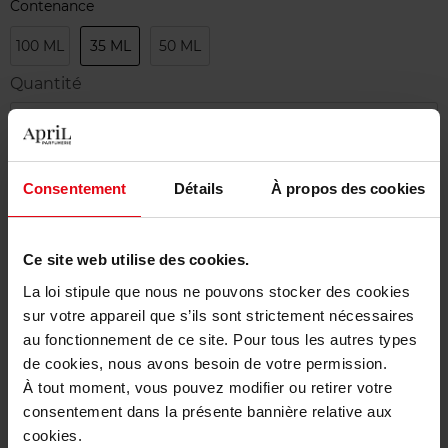
Contenance
100 ML
35 ML
50 ML
Quantité
1
Livraison
Consentement
Détails
À propos des cookies
Cet article n'est plus disponible pour le moment
Etre prévenu de la disponibilité
Ce site web utilise des cookies.
La loi stipule que nous ne pouvons stocker des cookies
Livraison gratuite à partir de 50€
sur votre appareil que s’ils sont strictement nécessaires
Retour gratuit dans votre magasin
au fonctionnement de ce site. Pour tous les autres types
de cookies, nous avons besoin de votre permission.
À tout moment, vous pouvez modifier ou retirer votre
consentement dans la présente bannière relative aux
cookies.