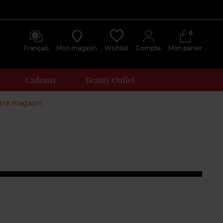
0
Français
Mon magasin
Wishlist
Compte
Mon panier
Cadeaux
Beauty Outlet
otre magasin