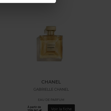
CHANEL
GABRIELLE CHANEL
EAU DE PARFUM
À partir de
Voir la fiche
139,90 €