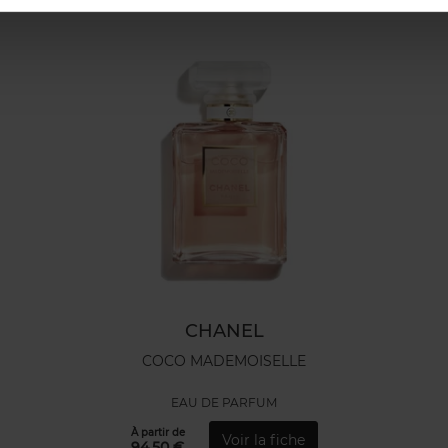
CHANEL
COCO MADEMOISELLE
EAU DE PARFUM
À partir de
Voir la fiche
94,50 €