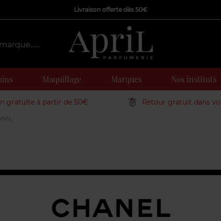
Livraison offerte dès 50€
oins
Maquillage
Marques
Nos instituts
on gratuite à partir de 50€
Retour gratuit dans v
ANEL