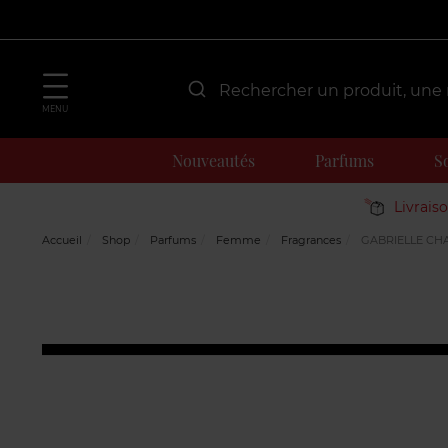
MENU
Nouveautés
Parfums
S
Livrais
Accueil
Shop
Parfums
Femme
Fragrances
GABRIELLE CH