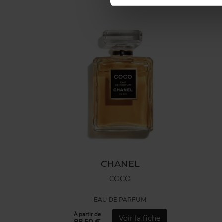
CHANEL
COCO
EAU DE PARFUM
À partir de
Voir la fiche
88,50 €