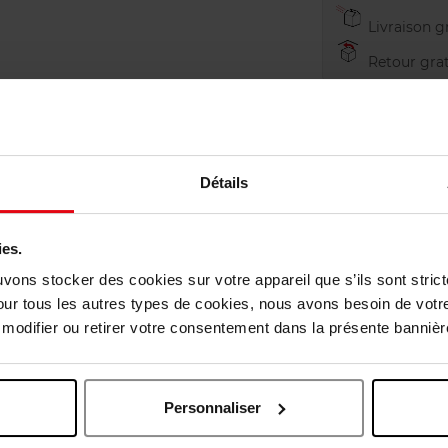
Livraison gr
Retour grat
Détails
ies.
uvons stocker des cookies sur votre appareil que s’ils sont stri
our tous les autres types de cookies, nous avons besoin de votr
odifier ou retirer votre consentement dans la présente bannière
Personnaliser
Oublié quelque chose ?