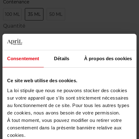
Contenance
100 ML
35 ML
50 ML
Quantité
1
Livraison
Consentement
Détails
À propos des cookies
Cet article n'est plus disponible pour le moment
Etre prévenu de la disponibilité
Ce site web utilise des cookies.
La loi stipule que nous ne pouvons stocker des cookies
Livraison gratuite à partir de 50€
sur votre appareil que s’ils sont strictement nécessaires
Retour gratuit dans votre magasin
au fonctionnement de ce site. Pour tous les autres types
de cookies, nous avons besoin de votre permission.
À tout moment, vous pouvez modifier ou retirer votre
consentement dans la présente bannière relative aux
cookies.