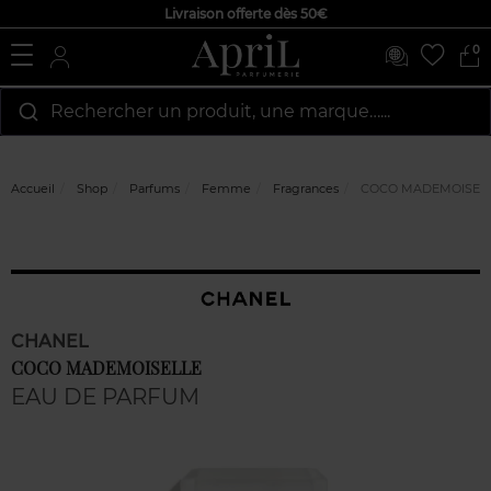
Livraison offerte dès 50€
0
Rechercher un produit, une marque…...
Accueil
Shop
Parfums
Femme
Fragrances
COCO MADEMOISEL
CHANEL
COCO MADEMOISELLE
EAU DE PARFUM