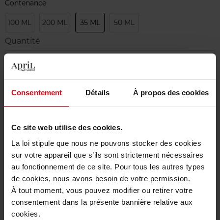
Contenance
100 ML
200 ML
35 ML
50 ML
Quantité
1
Livraison
Consentement
Détails
À propos des cookies
Cet article n'est plus disponible pour le moment
Etre prévenu de la disponibilité
Ce site web utilise des cookies.
La loi stipule que nous ne pouvons stocker des cookies
Livraison gratuite à partir de 50€
sur votre appareil que s’ils sont strictement nécessaires
Retour gratuit dans votre magasin
au fonctionnement de ce site. Pour tous les autres types
de cookies, nous avons besoin de votre permission.
À tout moment, vous pouvez modifier ou retirer votre
consentement dans la présente bannière relative aux
cookies.