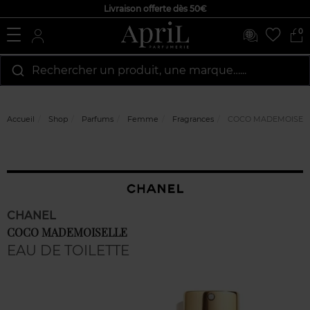
Livraison offerte dès 50€
0
Rechercher un produit, une marque…...
Accueil
Shop
Parfums
Femme
Fragrances
COCO MADEMOISEL
CHANEL
COCO MADEMOISELLE
EAU DE TOILETTE