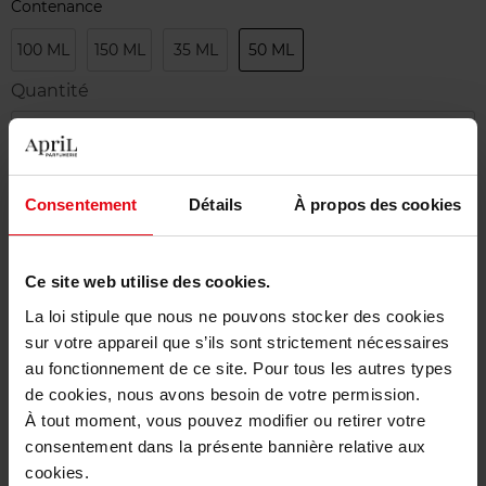
Contenance
100 ML
150 ML
35 ML
50 ML
Quantité
1
Livraison
Consentement
Détails
À propos des cookies
Cet article n'est plus disponible pour le moment
Etre prévenu de la disponibilité
Ce site web utilise des cookies.
La loi stipule que nous ne pouvons stocker des cookies
Livraison gratuite à partir de 50€
sur votre appareil que s’ils sont strictement nécessaires
Retour gratuit dans votre magasin
au fonctionnement de ce site. Pour tous les autres types
de cookies, nous avons besoin de votre permission.
À tout moment, vous pouvez modifier ou retirer votre
consentement dans la présente bannière relative aux
cookies.