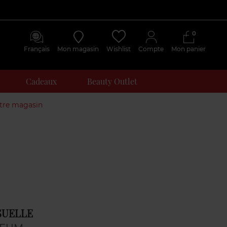
0
Français
Mon magasin
Wishlist
Compte
Mon panier
Cadeaux
Beauty Outlet
otre magasin
SUELLE