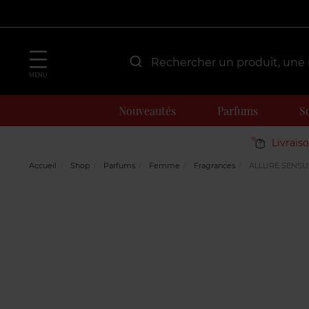
MENU
Nouveautés
Parfums
S
Livrais
Accueil
Shop
Parfums
Femme
Fragrances
ALLURE SENSU