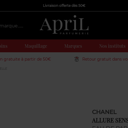
Livraison offerte dès 50€
oins
Maquillage
Marques
Nos instituts
on gratuite à partir de 50€
Retour gratuit dans v
ELLE
CHANEL
ALLURE SEN