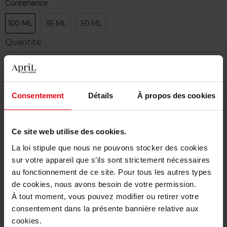
Contenance
100 ML
35 ML
50 ML
Quantité
1
Livraison
Consentement
Détails
À propos des cookies
Cet article n'est plus disponible pour le moment
Etre prévenu de la disponibilité
Ce site web utilise des cookies.
La loi stipule que nous ne pouvons stocker des cookies
Livraison gratuite à partir de 50€
sur votre appareil que s’ils sont strictement nécessaires
Retour gratuit dans votre magasin
au fonctionnement de ce site. Pour tous les autres types
de cookies, nous avons besoin de votre permission.
À tout moment, vous pouvez modifier ou retirer votre
consentement dans la présente bannière relative aux
cookies.