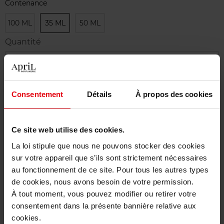
Contenance
100 ML
35 ML
50 ML
Quantité
1
Livraison
Consentement
Détails
À propos des cookies
Cet article n'est plus disponible pour le moment
Etre prévenu de la disponibilité
Ce site web utilise des cookies.
La loi stipule que nous ne pouvons stocker des cookies
Livraison gratuite à partir de 50€
sur votre appareil que s’ils sont strictement nécessaires
Retour gratuit dans votre magasin
au fonctionnement de ce site. Pour tous les autres types
de cookies, nous avons besoin de votre permission.
À tout moment, vous pouvez modifier ou retirer votre
consentement dans la présente bannière relative aux
cookies.